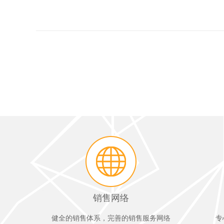
销售网络
健全的销售体系，完善的销售服务网络
专