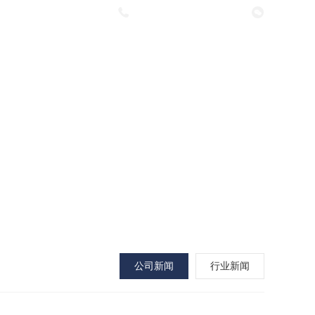
咨询热线：
0536-6450610
案例内容
在线留言
联系我们
公司新闻
行业新闻