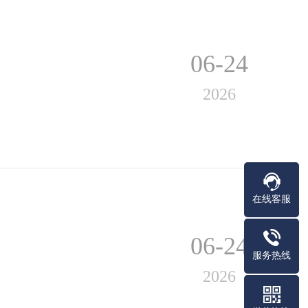
06-24
2026
在线客服
06-24
服务热线
2026