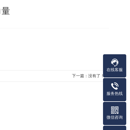
力量
在线客服
下一篇：没有了！
服务热线
微信咨询