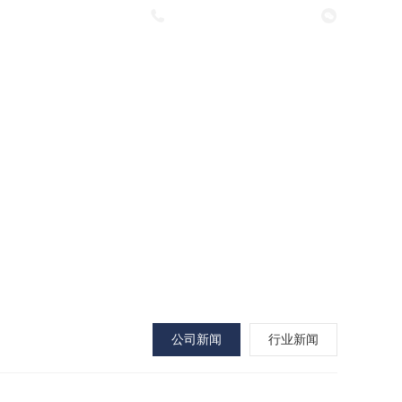
咨询热线：
0536-6450610
案例内容
在线留言
联系我们
公司新闻
行业新闻